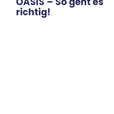
OASIS – So geht es
richtig!