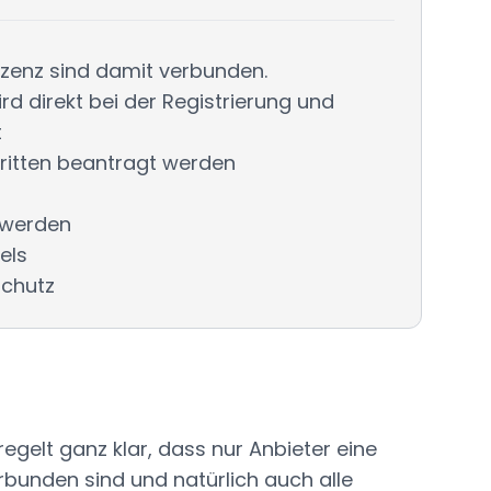
izenz sind damit verbunden.
ird direkt bei der Registrierung und
t
ritten beantragt werden
 werden
els
schutz
regelt ganz klar, dass nur Anbieter eine
rbunden sind und natürlich auch alle