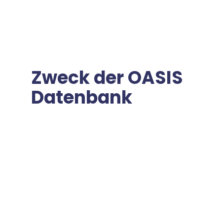
Zweck der OASIS
Datenbank