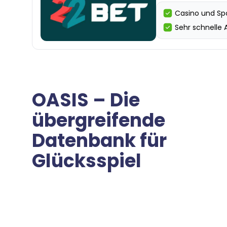
Casino und Sp
Sehr schnelle
OASIS – Die
übergreifende
Datenbank für
Glücksspiel