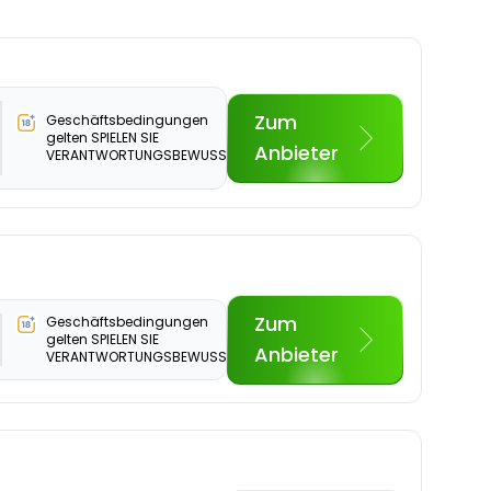
Zum
Geschäftsbedingungen
gelten SPIELEN SIE
Anbieter
VERANTWORTUNGSBEWUSST
Zum
Geschäftsbedingungen
gelten SPIELEN SIE
Anbieter
VERANTWORTUNGSBEWUSST