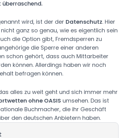
t überraschend.
enannt wird, ist der der
Datenschutz
. Hier
nicht ganz so genau, wie es eigentlich sein
auch die Option gibt, Fremdsperren zu
ngehörige die Sperre einer anderen
n schon gehört, dass auch Mittarbeiter
rden können. Allerdings haben wir noch
gehalt befragen können.
 das alles zu weit geht und sich immer mehr
ortwetten ohne OASIS
umsehen. Das ist
rnationale Buchmacher, die ihr Geschäft
nüber den deutschen Anbietern haben.
t