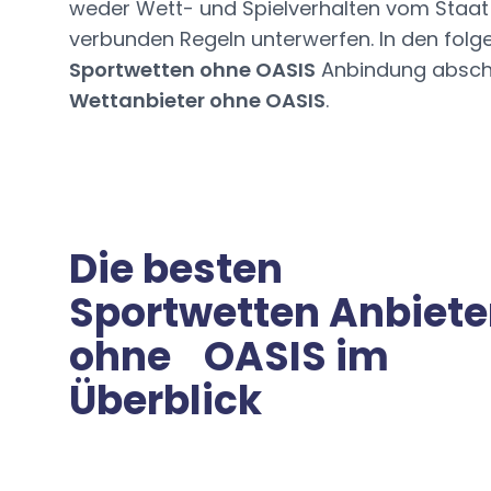
weder Wett- und Spielverhalten vom Staa
verbunden Regeln unterwerfen. In den folge
Sportwetten ohne OASIS
Anbindung abschl
Wettanbieter ohne OASIS
.
Die besten
Sportwetten Anbiete
ohne OASIS im
Überblick