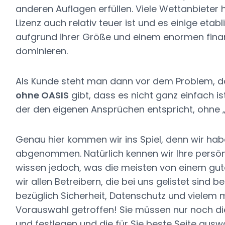
anderen Auflagen erfüllen. Viele Wettanbieter 
Lizenz auch relativ teuer ist und es einige eta
aufgrund ihrer Größe und einem enormen fina
dominieren.
Als Kunde steht man dann vor dem Problem, da
ohne OASIS
gibt, dass es nicht ganz einfach is
der den eigenen Ansprüchen entspricht, ohne 
Genau hier kommen wir ins Spiel, denn wir habe
abgenommen. Natürlich kennen wir Ihre persönli
wissen jedoch, was die meisten von einem g
wir allen Betreibern, die bei uns gelistet sind b
bezüglich Sicherheit, Datenschutz und vielem m
Vorauswahl getroffen! Sie müssen nur noch die
und festlegen und die für Sie beste Seite auswä