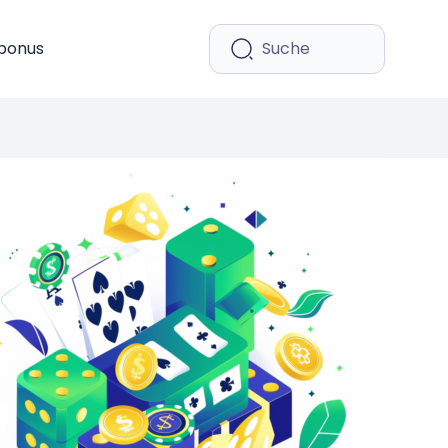
bonus