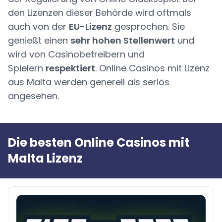
den Lizenzen dieser Behörde wird oftmals
auch von der
EU-Lizenz
gesprochen. Sie
genießt einen
sehr hohen Stellenwert
und
wird von Casinobetreibern und
Spielern
respektiert
. Online Casinos mit Lizenz
aus Malta werden generell als seriös
angesehen.
Die besten Online Casinos mit
Malta Lizenz