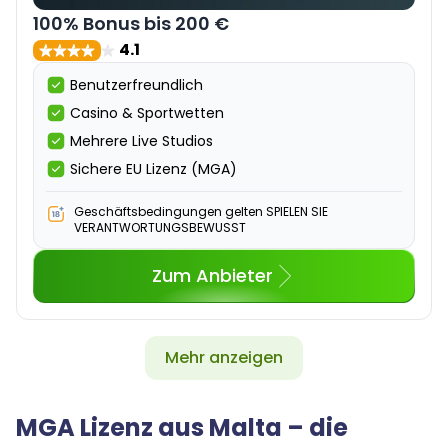
100% Bonus bis 200 €
4.1
Benutzerfreundlich
Casino & Sportwetten
Mehrere Live Studios
Sichere EU Lizenz (MGA)
Geschäftsbedingungen gelten SPIELEN SIE
VERANTWORTUNGSBEWUSST
Zum Anbieter
Mehr anzeigen
MGA Lizenz aus Malta – die