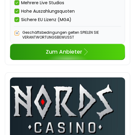
Mehrere Live Studios
Hohe Auszahlungsquoten
Sichere EU Lizenz (MGA)
Geschäftsbedingungen gelten SPIELEN SIE
VERANTWORTUNGSBEWUSST
Zum Anbieter