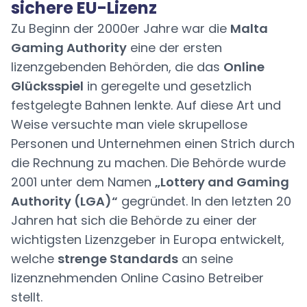
sichere EU-Lizenz
Zu Beginn der 2000er Jahre war die
Malta
Gaming Authority
eine der ersten
lizenzgebenden Behörden, die das
Online
Glücksspiel
in geregelte und gesetzlich
festgelegte Bahnen lenkte. Auf diese Art und
Weise versuchte man viele skrupellose
Personen und Unternehmen einen Strich durch
die Rechnung zu machen. Die Behörde wurde
2001 unter dem Namen
„Lottery and Gaming
Authority (LGA)“
gegründet. In den letzten 20
Jahren hat sich die Behörde zu einer der
wichtigsten Lizenzgeber in Europa entwickelt,
welche
strenge Standards
an seine
lizenznehmenden Online Casino Betreiber
stellt.