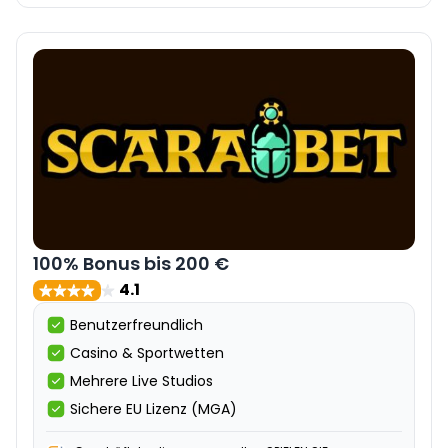
100% Bonus bis 200 €
4.1
Benutzerfreundlich
Casino & Sportwetten
Mehrere Live Studios
Sichere EU Lizenz (MGA)