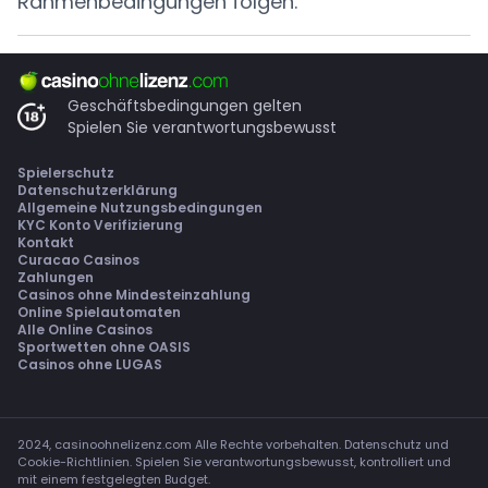
Rahmenbedingungen folgen.
Geschäftsbedingungen gelten
Spielen Sie verantwortungsbewusst
Spielerschutz
Datenschutzerklärung
Allgemeine Nutzungsbedingungen
KYC Konto Verifizierung
Kontakt
Curacao Casinos
Zahlungen
Casinos ohne Mindesteinzahlung
Online Spielautomaten
Alle Online Casinos
Sportwetten ohne OASIS
Casinos ohne LUGAS
2024, casinoohnelizenz.com Alle Rechte vorbehalten. Datenschutz und
Cookie-Richtlinien. Spielen Sie verantwortungsbewusst, kontrolliert und
mit einem festgelegten Budget.