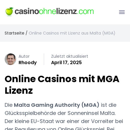
Startseite
/
Online Casinos mit Lizenz aus Malta (MGA)
Autor
Zuletzt aktualisiert
Rhoody
April 17, 2025
Online Casinos mit MGA
Lizenz
Die
Malta Gaming Authority (MGA)
ist die
Glücksspielbehörde der Sonneninsel Malta.
Der kleine EU-Staat war einer der Vorreiter bei
der Regulierung von Online Glücksspiel. Bei