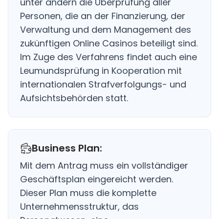
unter andern die Überprüfung aller
Personen, die an der Finanzierung, der
Verwaltung und dem Management des
zukünftigen Online Casinos beteiligt sind.
Im Zuge des Verfahrens findet auch eine
Leumundsprüfung in Kooperation mit
internationalen Strafverfolgungs- und
Aufsichtsbehörden statt.
Business Plan:
Mit dem Antrag muss ein vollständiger
Geschäftsplan eingereicht werden.
Dieser Plan muss die komplette
Unternehmensstruktur, das