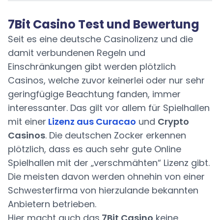
7Bit Casino Test und Bewertung
Seit es eine deutsche Casinolizenz und die
damit verbundenen Regeln und
Einschränkungen gibt werden plötzlich
Casinos, welche zuvor keinerlei oder nur sehr
geringfügige Beachtung fanden, immer
interessanter. Das gilt vor allem für Spielhallen
mit einer
Lizenz
aus Curacao
und
Crypto
Casinos
. Die deutschen Zocker erkennen
plötzlich, dass es auch sehr gute Online
Spielhallen mit der „verschmähten“ Lizenz gibt.
Die meisten davon werden ohnehin von einer
Schwesterfirma von hierzulande bekannten
Anbietern betrieben.
Hier macht auch das
7Bit Casino
keine