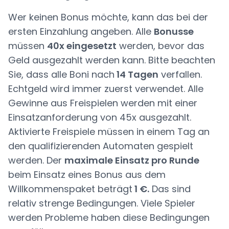
Wer keinen Bonus möchte, kann das bei der
ersten Einzahlung angeben. Alle
Bonusse
müssen
40x eingesetzt
werden, bevor das
Geld ausgezahlt werden kann. Bitte beachten
Sie, dass alle Boni nach
14 Tagen
verfallen.
Echtgeld wird immer zuerst verwendet. Alle
Gewinne aus Freispielen werden mit einer
Einsatzanforderung von 45x ausgezahlt.
Aktivierte Freispiele müssen in einem Tag an
den qualifizierenden Automaten gespielt
werden. Der
maximale Einsatz pro Runde
beim Einsatz eines Bonus aus dem
Willkommenspaket beträgt
1 €.
Das sind
relativ strenge Bedingungen. Viele Spieler
werden Probleme haben diese Bedingungen