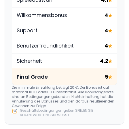
Willkommensbonus
4
Support
4
Benutzerfreundlichkeit
4
Sicherheit
4.2
Final Grade
5
Die minimale Einzahlung beträgt 20 €. Der Bonus ist auf
maximal 1BTC oder100 € beschränkt. Alle Bonusangebote
sind an Bedingungen gebunden. Nichteinhaltung hat die
Annulierung des Bonusses und den daraus resultierenden
Gewinnen zur Folge.
Geschäftsbedingungen gelten SPIELEN SIE
VERANTWORTUNGSBEWUSST