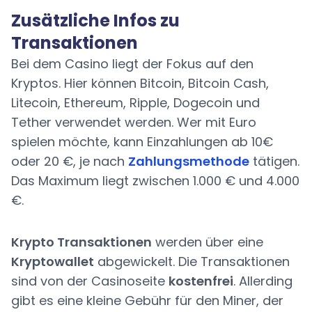
Zusätzliche Infos zu
Transaktionen
Bei dem Casino liegt der Fokus auf den
Kryptos. Hier können Bitcoin, Bitcoin Cash,
Litecoin, Ethereum, Ripple, Dogecoin und
Tether verwendet werden. Wer mit Euro
spielen möchte, kann Einzahlungen ab 10€
oder 20 €, je nach
Zahlungsmethode
tätigen.
Das Maximum liegt zwischen 1.000 € und 4.000
€.
Krypto Transaktionen
werden über eine
Kryptowallet
abgewickelt. Die Transaktionen
sind von der Casinoseite
kostenfrei
. Allerding
gibt es eine kleine Gebühr für den Miner, der