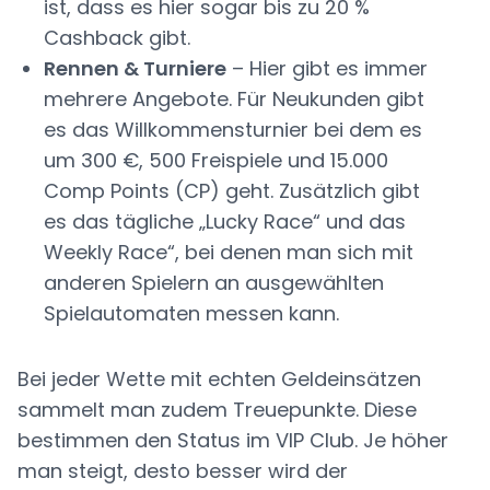
ist, dass es hier sogar bis zu 20 %
Cashback gibt.
Rennen & Turniere
– Hier gibt es immer
mehrere Angebote. Für Neukunden gibt
es das Willkommensturnier bei dem es
um 300 €, 500 Freispiele und 15.000
Comp Points (CP) geht. Zusätzlich gibt
es das tägliche „Lucky Race“ und das
Weekly Race“, bei denen man sich mit
anderen Spielern an ausgewählten
Spielautomaten messen kann.
Bei jeder Wette mit echten Geldeinsätzen
sammelt man zudem Treuepunkte. Diese
bestimmen den Status im VIP Club. Je höher
man steigt, desto besser wird der