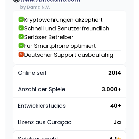
by Dama N.V.
Kryptowährungen akzeptiert
Schnell und Benutzerfreundlich
Seriöser Betreiber
Für Smartphone optimiert
Deutscher Support ausbaufähig
Online seit
2014
Anzahl der Spiele
3.000+
Entwicklerstudios
40+
Lizenz aus Curaçao
Ja
Spieleauswahl
4.1