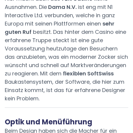
Ausnahmen. Die
Dama N.V.
ist eng mit N1
Interactive Ltd. verbunden, welche in ganz
Europa mit seinen Plattformen einen
sehr
guten Ruf
besitzt. Das hinter dem Casino eine
erfahrene Truppe steckt ist eine gute
Voraussetzung heutzutage den Besuchern
das anzubieten, was ein moderner Zocker sich
wünscht und schnell auf Marktveränderungen
zu reagieren. Mit dem
flexiblen SoftSwiss
Baukastensystem, der Software, die hier zum
Einsatz kommt, ist das für erfahrene Designer
kein Problem.
Optik und Menüführung
Beim Design haben sich die Macher für ein